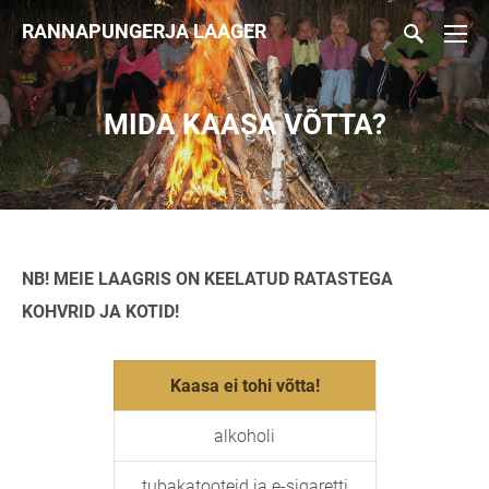
RANNAPUNGERJA LAAGER
MIDA KAASA VÕTTA?
NB! MEIE LAAGRIS ON KEELATUD RATASTEGA
KOHVRID JA KOTID!
Kaasa ei tohi võtta!
alkoholi
tubakatooteid ja e-sigaretti