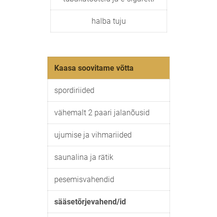
halba tuju
Kaasa soovitame võtta
spordiriided
vähemalt 2 paari jalanõusid
ujumise ja vihmariided
saunalina ja rätik
pesemisvahendid
sääsetõrjevahend/id