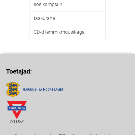
soe kampsun
taskuraha
CD-d lemmikmuusikaga
Toetajad: